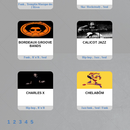
,
Funk
Tremplin Musique des
,
Ska / Rocksteady
Soul
2 Rives
BORDEAUX GROOVE
CALICOT JAZZ
BANDS
,
,
,
,
Funk
R'n'B
Soul
Hip-hop
Jazz
Soul
CHARLES X
CHELABÔM
,
,
Hip-hop
R'n'B
Jazz funk
Soul / Funk
1
2
3
4
5