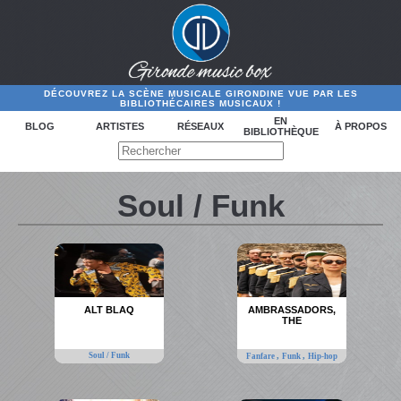
DÉCOUVREZ LA SCÈNE MUSICALE GIRONDINE VUE PAR LES
BIBLIOTHÉCAIRES MUSICAUX !
EN
BLOG
ARTISTES
RÉSEAUX
À PROPOS
BIBLIOTHÈQUE
Soul / Funk
ALT BLAQ
AMBRASSADORS,
THE
Soul / Funk
,
,
Fanfare
Funk
Hip-hop