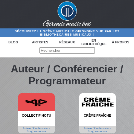
DÉCOUVREZ LA SCÈNE MUSICALE GIRONDINE VUE PAR LES
BIBLIOTHÉCAIRES MUSICAUX !
EN
BLOG
ARTISTES
RÉSEAUX
À PROPOS
BIBLIOTHÈQUE
Auteur / Conférencier /
Programmateur
COLLECTIF HOTU
CRÈME FRAÎCHE
Auteur / Conférencier /
Auteur / Conférencier /
Programmateur
Programmateur