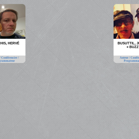
HIS, HERVÉ
BUSUTTIL, 
« BUZZ
/ Conférencier /
Auteur / Confér
grammateur
Programma