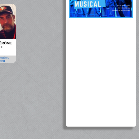
JÉRÔME
 »
encier /
teur