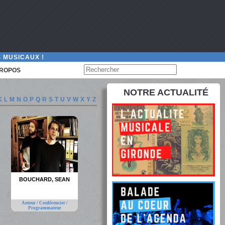
 MUSICAUX !
PROPOS
NOTRE ACTUALITÉ
K
L
M
N
O
P
Q
R
S
T
U
V
W
X
Y
Z
BOUCHARD, SEAN
Auteur / Conférencier /
Programmateur