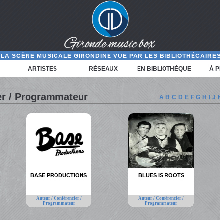
LA SCÈNE MUSICALE GIRONDINE VUE PAR LES BIBLIOTHÉCAIRES
ARTISTES
RÉSEAUX
EN BIBLIOTHÈQUE
À 
er / Programmateur
A
B
C
D
E
F
G
H
I
J
BASE PRODUCTIONS
BLUES IS ROOTS
Auteur / Conférencier /
Auteur / Conférencier /
Programmateur
Programmateur