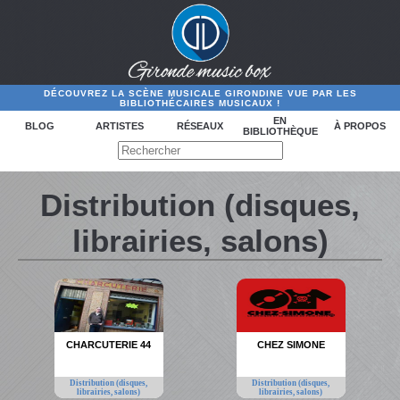
DÉCOUVREZ LA SCÈNE MUSICALE GIRONDINE VUE PAR LES
BIBLIOTHÉCAIRES MUSICAUX !
EN
BLOG
ARTISTES
RÉSEAUX
À PROPOS
BIBLIOTHÈQUE
Distribution (disques,
librairies, salons)
CHARCUTERIE 44
CHEZ SIMONE
Distribution (disques,
Distribution (disques,
librairies, salons)
librairies, salons)