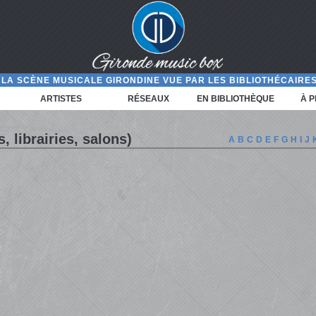
LA SCÈNE MUSICALE GIRONDINE VUE PAR LES BIBLIOTHÉCAIRES
ARTISTES
RÉSEAUX
EN BIBLIOTHÈQUE
À 
, librairies, salons)
A
B
C
D
E
F
G
H
I
J