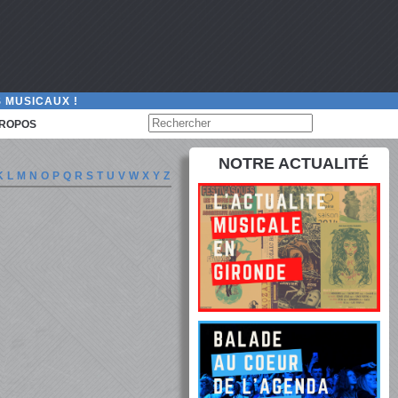
 MUSICAUX !
PROPOS
NOTRE ACTUALITÉ
K
L
M
N
O
P
Q
R
S
T
U
V
W
X
Y
Z