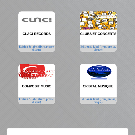
CLAC! RECORDS
CLUBS ET CONCERTS
Edition & label (livre, presse,
Edition & label (livre, presse,
disque)
disque)
COMPOSIT MUSIC
CRISTAL MUSIQUE
Edition & label (livre, presse,
Edition & label (livre, presse,
disque)
disque)