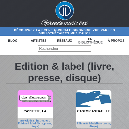
DÉCOUVREZ LA SCÈNE MUSICALE GIRONDINE VUE PAR LES
BIBLIOTHÉCAIRES MUSICAUX !
EN
BLOG
ARTISTES
RÉSEAUX
À PROPOS
BIBLIOTHÈQUE
Edition & label (livre,
presse, disque)
CASSETTE, LA
CASTOR ASTRAL, LE
,
Association / Institution
Edition & label (livre, presse,
Edition & label (livre, presse,
disque)
disque)