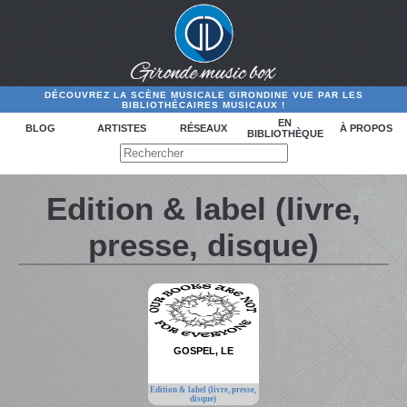
DÉCOUVREZ LA SCÈNE MUSICALE GIRONDINE VUE PAR LES
BIBLIOTHÉCAIRES MUSICAUX !
EN
BLOG
ARTISTES
RÉSEAUX
À PROPOS
BIBLIOTHÈQUE
Edition & label (livre,
presse, disque)
GOSPEL, LE
Edition & label (livre, presse,
disque)