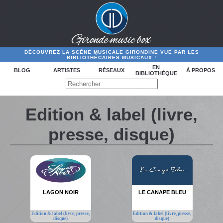
DÉCOUVREZ LA SCÈNE MUSICALE GIRONDINE VUE PAR LES
BIBLIOTHÉCAIRES MUSICAUX !
EN
BLOG
ARTISTES
RÉSEAUX
À PROPOS
BIBLIOTHÈQUE
Edition & label (livre,
presse, disque)
LAGON NOIR
LE CANAPE BLEU
Edition & label (livre, presse,
Edition & label (livre, presse,
disque)
disque)