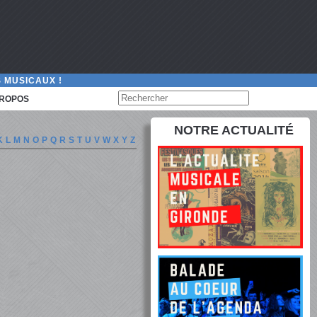
 MUSICAUX !
PROPOS
NOTRE ACTUALITÉ
K
L
M
N
O
P
Q
R
S
T
U
V
W
X
Y
Z