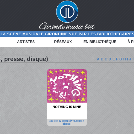
LA SCÈNE MUSICALE GIRONDINE VUE PAR LES BIBLIOTHÉCAIRES
ARTISTES
RÉSEAUX
EN BIBLIOTHÈQUE
À 
e, presse, disque)
A
B
C
D
E
F
G
H
I
J
NOTHING IS MINE
Edition & label (livre, presse,
disque)