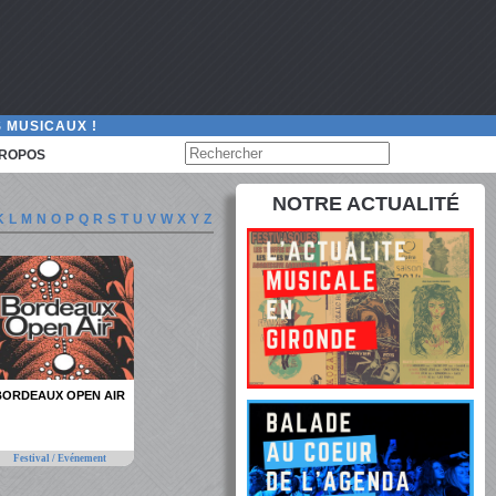
 MUSICAUX !
PROPOS
NOTRE ACTUALITÉ
K
L
M
N
O
P
Q
R
S
T
U
V
W
X
Y
Z
BORDEAUX OPEN AIR
Festival / Evénement