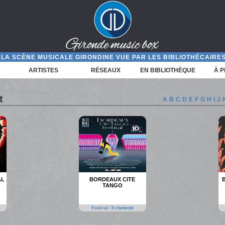
LA SCÈNE MUSICALE GIRONDINE VUE PAR LES BIBLIOTHÉCAIRES
ARTISTES
RÉSEAUX
EN BIBLIOTHÈQUE
À 
t
A
B
C
D
E
F
G
H
I
J
AL
BORDEAUX CITE
TANGO
Festival / Evénement