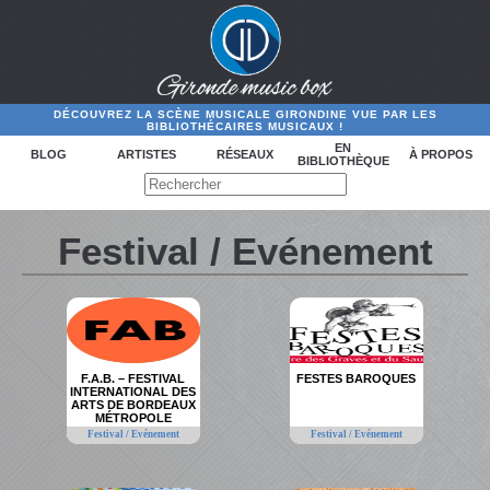
DÉCOUVREZ LA SCÈNE MUSICALE GIRONDINE VUE PAR LES
BIBLIOTHÉCAIRES MUSICAUX !
EN
BLOG
ARTISTES
RÉSEAUX
À PROPOS
BIBLIOTHÈQUE
Festival / Evénement
F.A.B. – FESTIVAL
FESTES BAROQUES
INTERNATIONAL DES
ARTS DE BORDEAUX
MÉTROPOLE
Festival / Evénement
Festival / Evénement