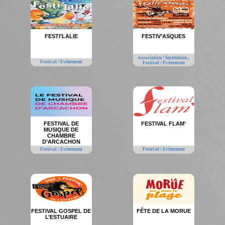
FESTI’LALIE
FESTIV’ASQUES
,
Association / Institution
Festival / Evénement
Festival / Evénement
FESTIVAL DE
FESTIVAL FLAM’
MUSIQUE DE
CHAMBRE
D’ARCACHON
Festival / Evénement
Festival / Evénement
FESTIVAL GOSPEL DE
FÊTE DE LA MORUE
L’ESTUAIRE