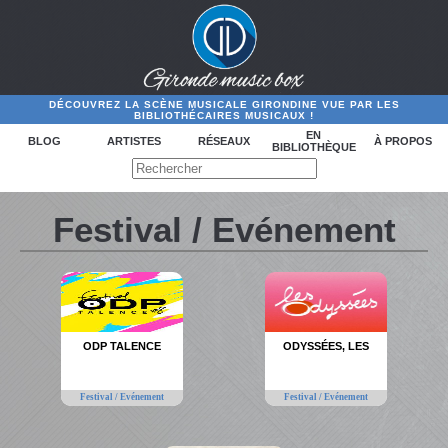
DÉCOUVREZ LA SCÈNE MUSICALE GIRONDINE VUE PAR LES
BIBLIOTHÉCAIRES MUSICAUX !
EN
BLOG
ARTISTES
RÉSEAUX
À PROPOS
BIBLIOTHÈQUE
Festival / Evénement
ODP TALENCE
ODYSSÉES, LES
Festival / Evénement
Festival / Evénement