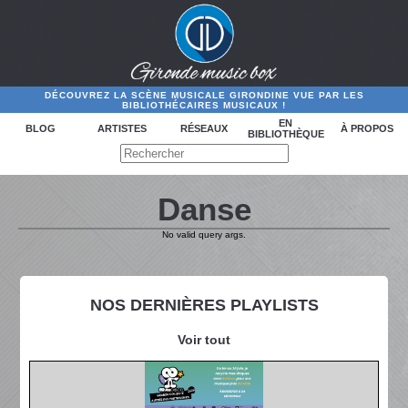
DÉCOUVREZ LA SCÈNE MUSICALE GIRONDINE VUE PAR LES
BIBLIOTHÉCAIRES MUSICAUX !
EN
BLOG
ARTISTES
RÉSEAUX
À PROPOS
BIBLIOTHÈQUE
Danse
No valid query args.
NOS DERNIÈRES PLAYLISTS
Voir tout