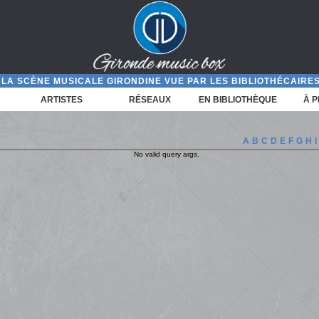
LA SCÈNE MUSICALE GIRONDINE VUE PAR LES BIBLIOTHÉCAIRES
ARTISTES
RÉSEAUX
EN BIBLIOTHÈQUE
À 
A
B
C
D
E
F
G
H
I
No valid query args.