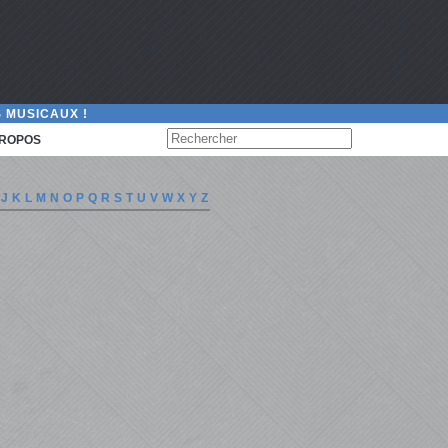
 MUSICAUX !
PROPOS
J
K
L
M
N
O
P
Q
R
S
T
U
V
W
X
Y
Z