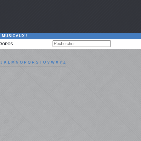
 MUSICAUX !
PROPOS
J
K
L
M
N
O
P
Q
R
S
T
U
V
W
X
Y
Z