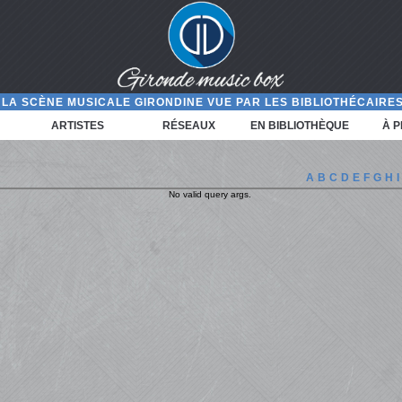
LA SCÈNE MUSICALE GIRONDINE VUE PAR LES BIBLIOTHÉCAIRES
ARTISTES
RÉSEAUX
EN BIBLIOTHÈQUE
À 
A
B
C
D
E
F
G
H
I
No valid query args.