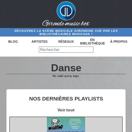
DÉCOUVREZ LA SCÈNE MUSICALE GIRONDINE VUE PAR LES
BIBLIOTHÉCAIRES MUSICAUX !
EN
BLOG
ARTISTES
RÉSEAUX
À PROPOS
BIBLIOTHÈQUE
Danse
No valid query args.
NOS DERNIÈRES PLAYLISTS
Voir tout