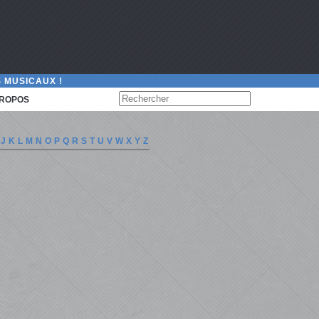
 MUSICAUX !
PROPOS
J
K
L
M
N
O
P
Q
R
S
T
U
V
W
X
Y
Z