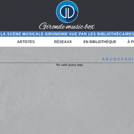
LA SCÈNE MUSICALE GIRONDINE VUE PAR LES BIBLIOTHÉCAIRES
ARTISTES
RÉSEAUX
EN BIBLIOTHÈQUE
À 
A
B
C
D
E
F
G
H
I
No valid query args.