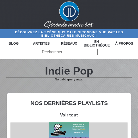
DÉCOUVREZ LA SCÈNE MUSICALE GIRONDINE VUE PAR LES
BIBLIOTHÉCAIRES MUSICAUX !
EN
BLOG
ARTISTES
RÉSEAUX
À PROPOS
BIBLIOTHÈQUE
Indie Pop
No valid query args.
NOS DERNIÈRES PLAYLISTS
Voir tout