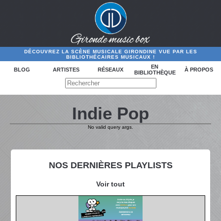
DÉCOUVREZ LA SCÈNE MUSICALE GIRONDINE VUE PAR LES
BIBLIOTHÉCAIRES MUSICAUX !
EN
BLOG
ARTISTES
RÉSEAUX
À PROPOS
BIBLIOTHÈQUE
Indie Pop
No valid query args.
NOS DERNIÈRES PLAYLISTS
Voir tout