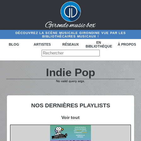
DÉCOUVREZ LA SCÈNE MUSICALE GIRONDINE VUE PAR LES
BIBLIOTHÉCAIRES MUSICAUX !
EN
BLOG
ARTISTES
RÉSEAUX
À PROPOS
BIBLIOTHÈQUE
Indie Pop
No valid query args.
NOS DERNIÈRES PLAYLISTS
Voir tout