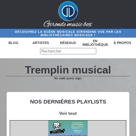
DÉCOUVREZ LA SCÈNE MUSICALE GIRONDINE VUE PAR LES
BIBLIOTHÉCAIRES MUSICAUX !
EN
BLOG
ARTISTES
RÉSEAUX
À PROPOS
BIBLIOTHÈQUE
Tremplin musical
No valid query args.
NOS DERNIÈRES PLAYLISTS
Voir tout