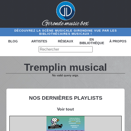
DÉCOUVREZ LA SCÈNE MUSICALE GIRONDINE VUE PAR LES
BIBLIOTHÉCAIRES MUSICAUX !
EN
BLOG
ARTISTES
RÉSEAUX
À PROPOS
BIBLIOTHÈQUE
Tremplin musical
No valid query args.
NOS DERNIÈRES PLAYLISTS
Voir tout