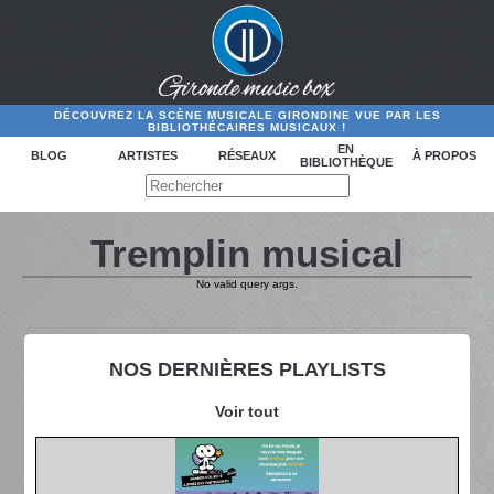
DÉCOUVREZ LA SCÈNE MUSICALE GIRONDINE VUE PAR LES
BIBLIOTHÉCAIRES MUSICAUX !
EN
BLOG
ARTISTES
RÉSEAUX
À PROPOS
BIBLIOTHÈQUE
Tremplin musical
No valid query args.
NOS DERNIÈRES PLAYLISTS
Voir tout