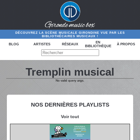
DÉCOUVREZ LA SCÈNE MUSICALE GIRONDINE VUE PAR LES
BIBLIOTHÉCAIRES MUSICAUX !
EN
BLOG
ARTISTES
RÉSEAUX
À PROPOS
BIBLIOTHÈQUE
Tremplin musical
No valid query args.
NOS DERNIÈRES PLAYLISTS
Voir tout