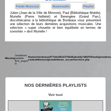
Fonds Musicaux
Nouveautés
Playlist
Julien (Jean de la Ville de Mirmont), Paul (Bibliothèque Mobile),
Murielle (Pierre Veilletet) et Berengère (Grand Parc),
discothécaires à la bibliothèque de Bordeaux vous présentent
une sélection de leurs dernières acquisitions musicales. Une
sélection « super chouette et bien équilibrée en termes de
sonorités » dixit Murielle !
:
Undefined
/home/clients/eaa977d3c86223756d5a6e4da7d82f78/web/girondemu
Warning
variable
content/themes/girondetheme_accueil/archive.php
$nb_pages
in
NOS DERNIÈRES PLAYLISTS
Voir tout