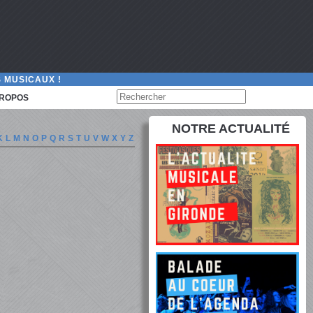
 MUSICAUX !
PROPOS
NOTRE ACTUALITÉ
K
L
M
N
O
P
Q
R
S
T
U
V
W
X
Y
Z