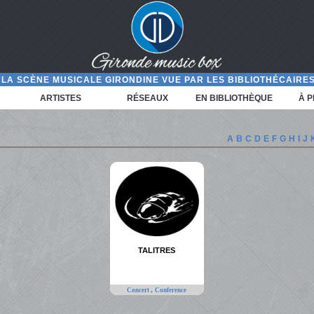
LA SCÈNE MUSICALE GIRONDINE VUE PAR LES BIBLIOTHÉCAIRES
ARTISTES
RÉSEAUX
EN BIBLIOTHÈQUE
À 
A
B
C
D
E
F
G
H
I
J
TALITRES
,
Concert
Conference