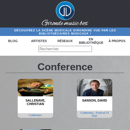
DÉCOUVREZ LA SCÈNE MUSICALE GIRONDINE VUE PAR LES
BIBLIOTHÉCAIRES MUSICAUX !
EN
BLOG
ARTISTES
RÉSEAUX
À PROPOS
BIBLIOTHÈQUE
Conference
SALLENAVE,
SANSON, DAVID
CHRISTIAN
,
Conference
Festival 33
Conference
Tour