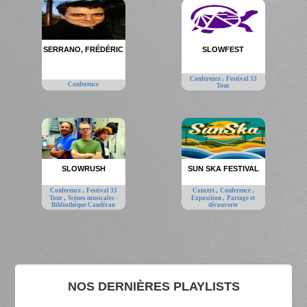
SERRANO, FRÉDÉRIC
SLOWFEST
,
Conference
Festival 33
Conference
Tour
SLOWRUSH
SUN SKA FESTIVAL
,
,
,
Conference
Festival 33
Concert
Conference
,
,
Tour
Scènes musicales -
Exposition
Partage et
Bibliothèque Caudéran
découverte
NOS DERNIÈRES PLAYLISTS