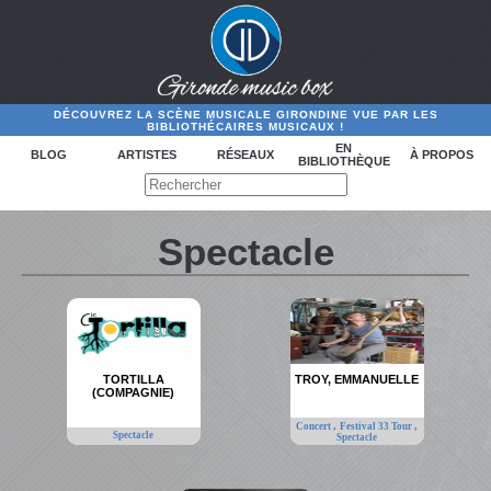
DÉCOUVREZ LA SCÈNE MUSICALE GIRONDINE VUE PAR LES
BIBLIOTHÉCAIRES MUSICAUX !
EN
BLOG
ARTISTES
RÉSEAUX
À PROPOS
BIBLIOTHÈQUE
Spectacle
TORTILLA
TROY, EMMANUELLE
(COMPAGNIE)
,
,
Concert
Festival 33 Tour
Spectacle
Spectacle