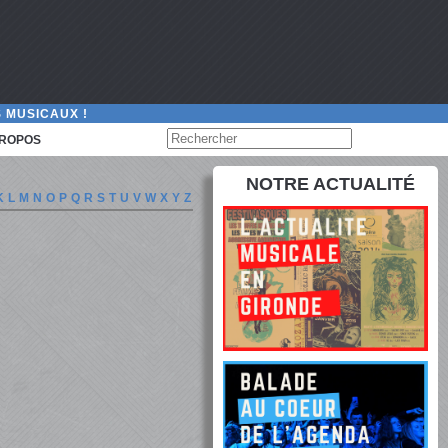
 MUSICAUX !
PROPOS
NOTRE ACTUALITÉ
K
L
M
N
O
P
Q
R
S
T
U
V
W
X
Y
Z