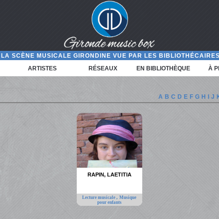
LA SCÈNE MUSICALE GIRONDINE VUE PAR LES BIBLIOTHÉCAIRES
ARTISTES
RÉSEAUX
EN BIBLIOTHÈQUE
À 
A
B
C
D
E
F
G
H
I
J
RAPIN, LAETITIA
,
Lecture musicale
Musique
pour enfants