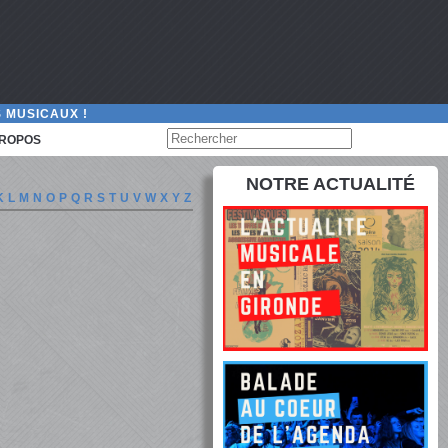
 MUSICAUX !
PROPOS
NOTRE ACTUALITÉ
K
L
M
N
O
P
Q
R
S
T
U
V
W
X
Y
Z