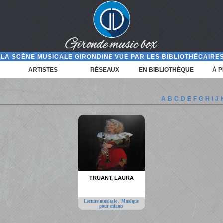
LA SCÈNE MUSICALE GIRONDINE VUE PAR LES BIBLIOTHÉCAIRES
ARTISTES
RÉSEAUX
EN BIBLIOTHÈQUE
À 
A
B
C
D
E
F
G
H
I
J
TRUANT, LAURA
,
Lecture musicale
Musique
pour enfants