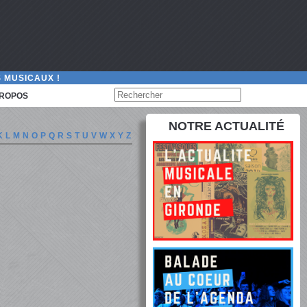
 MUSICAUX !
PROPOS
NOTRE ACTUALITÉ
K
L
M
N
O
P
Q
R
S
T
U
V
W
X
Y
Z