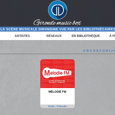
LA SCÈNE MUSICALE GIRONDINE VUE PAR LES BIBLIOTHÉCAIRES
ARTISTES
RÉSEAUX
EN BIBLIOTHÈQUE
À 
A
B
C
D
E
F
G
H
I
J
MÉLODIE FM
Radio / Webradio