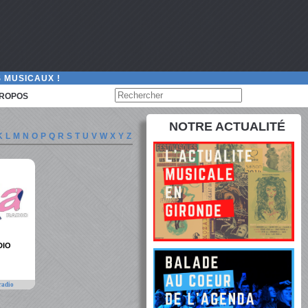
 MUSICAUX !
PROPOS
NOTRE ACTUALITÉ
K
L
M
N
O
P
Q
R
S
T
U
V
W
X
Y
Z
DIO
radio