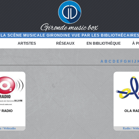
LA SCÈNE MUSICALE GIRONDINE VUE PAR LES BIBLIOTHÉCAIRES
ARTISTES
RÉSEAUX
EN BIBLIOTHÈQUE
À 
A
B
C
D
E
F
G
H
I
J
² RADIO
OLA RA
o / Webradio
Radio / Web