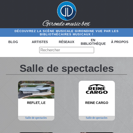
DÉCOUVREZ LA SCÈNE MUSICALE GIRONDINE VUE PAR LES
BIBLIOTHÉCAIRES MUSICAUX !
EN
BLOG
ARTISTES
RÉSEAUX
À PROPOS
BIBLIOTHÈQUE
Salle de spectacles
REFLET, LE
REINE CARGO
Salle de spectacles
Salle de spectacles