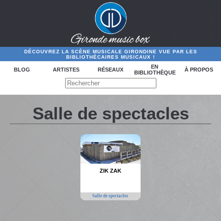
DÉCOUVREZ LA SCÈNE MUSICALE GIRONDINE VUE PAR LES
BIBLIOTHÉCAIRES MUSICAUX !
EN
BLOG
ARTISTES
RÉSEAUX
À PROPOS
BIBLIOTHÈQUE
Salle de spectacles
ZIK ZAK
Salle de spectacles