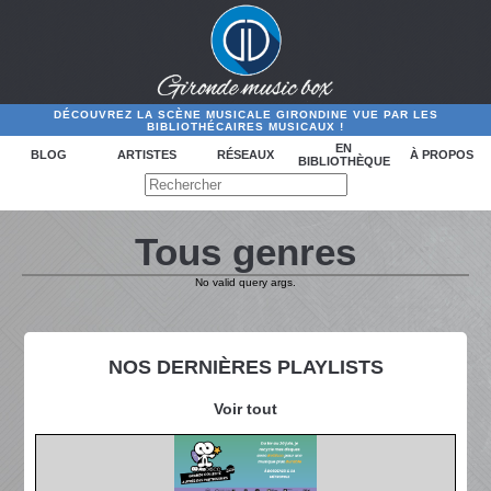
DÉCOUVREZ LA SCÈNE MUSICALE GIRONDINE VUE PAR LES
BIBLIOTHÉCAIRES MUSICAUX !
EN
BLOG
ARTISTES
RÉSEAUX
À PROPOS
BIBLIOTHÈQUE
Tous genres
No valid query args.
NOS DERNIÈRES PLAYLISTS
Voir tout