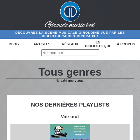
DÉCOUVREZ LA SCÈNE MUSICALE GIRONDINE VUE PAR LES
BIBLIOTHÉCAIRES MUSICAUX !
EN
BLOG
ARTISTES
RÉSEAUX
À PROPOS
BIBLIOTHÈQUE
Tous genres
No valid query args.
NOS DERNIÈRES PLAYLISTS
Voir tout