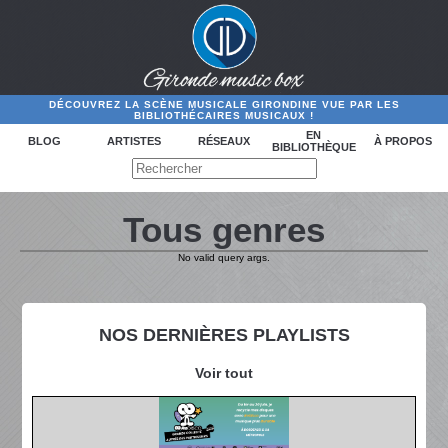
DÉCOUVREZ LA SCÈNE MUSICALE GIRONDINE VUE PAR LES
BIBLIOTHÉCAIRES MUSICAUX !
EN
BLOG
ARTISTES
RÉSEAUX
À PROPOS
BIBLIOTHÈQUE
Tous genres
No valid query args.
NOS DERNIÈRES PLAYLISTS
Voir tout