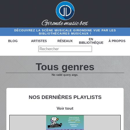
DÉCOUVREZ LA SCÈNE MUSICALE GIRONDINE VUE PAR LES
BIBLIOTHÉCAIRES MUSICAUX !
EN
BLOG
ARTISTES
RÉSEAUX
À PROPOS
BIBLIOTHÈQUE
Tous genres
No valid query args.
NOS DERNIÈRES PLAYLISTS
Voir tout