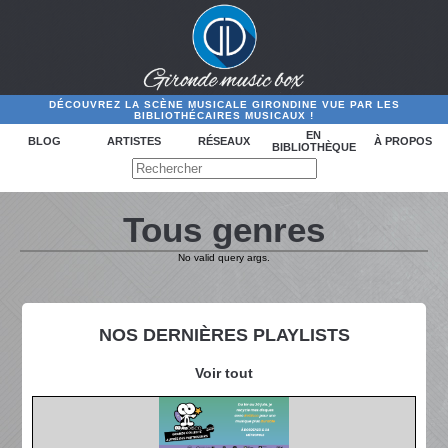
DÉCOUVREZ LA SCÈNE MUSICALE GIRONDINE VUE PAR LES
BIBLIOTHÉCAIRES MUSICAUX !
EN
BLOG
ARTISTES
RÉSEAUX
À PROPOS
BIBLIOTHÈQUE
Tous genres
No valid query args.
NOS DERNIÈRES PLAYLISTS
Voir tout