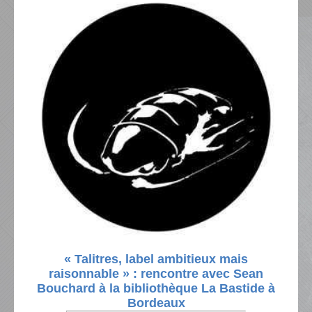
« Talitres, label ambitieux mais
raisonnable » : rencontre avec Sean
Bouchard à la bibliothèque La Bastide à
Bordeaux