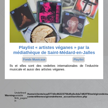
Playlist « artistes véganes » par la
médiathèque de Saint-Médard-en-Jalles
Fonds Musicaux
Playlist
Ils et elles sont des vedettes internationales de l’industrie
musicale et aussi des artistes véganes.
:
Undefined
/home/clients/eaa977d3c86223756d5a6e4da7d82f78/web/girondemu
Warning
variable
content/themes/girondetheme_accueil/archive.php
$nb_pages
in