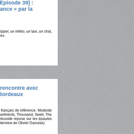
pisode 39] :
ance » par la
per, un métro, un taxi, un chat,
les.
: rencontre avec
 Bordeaux
 français de référence. Modeste
partments, Thousand, Swell, The
 réussite repose sur les épaules
’interview de Olivier Daoulas)