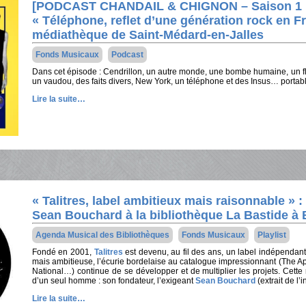
[PODCAST CHANDAIL & CHIGNON – Saison 1 É
« Téléphone, reflet d’une génération rock en Fr
médiathèque de Saint-Médard-en-Jalles
Fonds Musicaux
Podcast
Dans cet épisode : Cendrillon, un autre monde, une bombe humaine, un flip
un vaudou, des faits divers, New York, un téléphone et des Insus… portab
Lire la suite…
« Talitres, label ambitieux mais raisonnable » 
Sean Bouchard à la bibliothèque La Bastide à
Agenda Musical des Bibliothèques
Fonds Musicaux
Playlist
Fondé en 2001,
Talitres
est devenu, au fil des ans, un label indépendant
mais ambitieuse, l’écurie bordelaise au catalogue impressionnant (The A
National…) continue de se développer et de multiplier les projets. Cette
d’un seul homme : son fondateur, l’exigeant
Sean Bouchard
(extrait de l
Lire la suite…