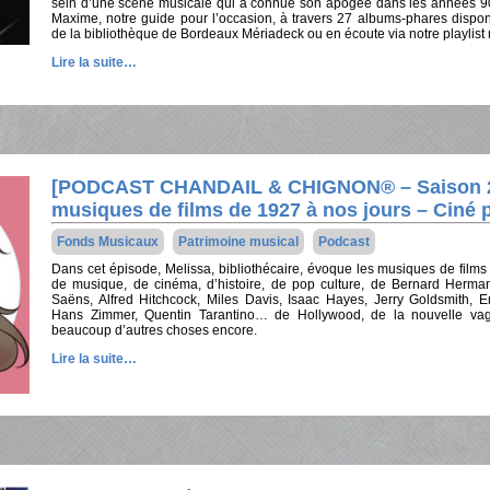
sein d’une scène musicale qui a connue son apogée dans les années 90 :
Maxime, notre guide pour l’occasion, à travers 27 albums-phares dispo
de la bibliothèque de Bordeaux Mériadeck ou en écoute via notre playlist
Lire la suite…
[PODCAST CHANDAIL & CHIGNON® – Saison 2 
musiques de films de 1927 à nos jours – Ciné 
Fonds Musicaux
Patrimoine musical
Podcast
Dans cet épisode, Melissa, bibliothécaire, évoque les musiques de films
de musique, de cinéma, d’histoire, de pop culture, de Bernard Herman
Saëns, Alfred Hitchcock, Miles Davis, Isaac Hayes, Jerry Goldsmith, E
Hans Zimmer, Quentin Tarantino… de Hollywood, de la nouvelle vagu
beaucoup d’autres choses encore.
Lire la suite…