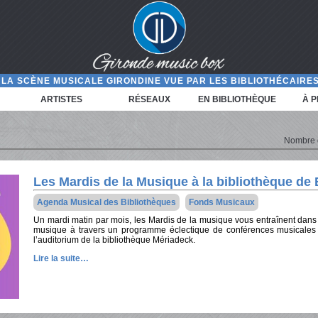
LA SCÈNE MUSICALE GIRONDINE VUE PAR LES BIBLIOTHÉCAIRES
ARTISTES
RÉSEAUX
EN BIBLIOTHÈQUE
À 
Nombre d'
Les Mardis de la Musique à la bibliothèque d
Agenda Musical des Bibliothèques
Fonds Musicaux
Un mardi matin par mois, les Mardis de la musique vous entraînent dans l
musique à travers un programme éclectique de conférences musicales 
l’auditorium de la bibliothèque Mériadeck.
Lire la suite…