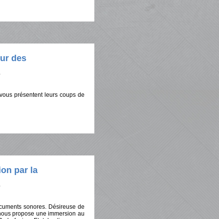
ur des
vous présentent leurs coups de
ion par la
documents sonores. Désireuse de
e nous propose une immersion au