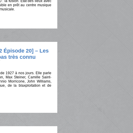
 la fusion. Etat des lieux avec
nible en prêt au centre musique
 musicale.
Épisode 20] – Les
pas très connu
 de 1927 à nos jours. Elle parle
n, Max Steiner, Camille Saint-
nnio Morricone, John Williams,
e, de la blaxploitation et de