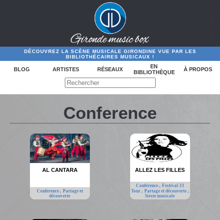
DÉCOUVREZ LA SCÈNE MUSICALE GIRONDINE VUE PAR LES
BIBLIOTHÉCAIRES MUSICAUX !
EN
BLOG
ARTISTES
RÉSEAUX
À PROPOS
BIBLIOTHÈQUE
Conference
AL CANTARA
ALLEZ LES FILLES
,
Conference
Festival 33
,
,
,
Conference
Partage et
Tour
Partage et découverte
découverte
Sieste musicale