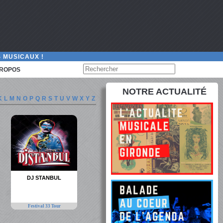
 MUSICAUX !
PROPOS
NOTRE ACTUALITÉ
K
L
M
N
O
P
Q
R
S
T
U
V
W
X
Y
Z
DJ STANBUL
Festival 33 Tour