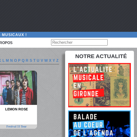
 MUSICAUX !
PROPOS
NOTRE ACTUALITÉ
K
L
M
N
O
P
Q
R
S
T
U
V
W
X
Y
Z
LEMON ROSE
Festival 33 Tour