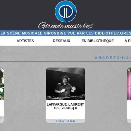
LA SCÈNE MUSICALE GIRONDINE VUE PAR LES BIBLIOTHÉCAIRES
ARTISTES
RÉSEAUX
EN BIBLIOTHÈQUE
À 
A
B
C
D
E
F
G
H
I
J
LAFFARGUE, LAURENT
« EL VIDOCQ »
,
ur
Festival 33 Tour