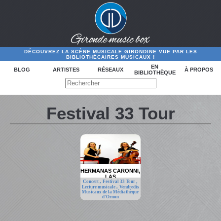
DÉCOUVREZ LA SCÈNE MUSICALE GIRONDINE VUE PAR LES
BIBLIOTHÉCAIRES MUSICAUX !
EN
BLOG
ARTISTES
RÉSEAUX
À PROPOS
BIBLIOTHÈQUE
Festival 33 Tour
HERMANAS CARONNI,
LAS
,
,
Concert
Festival 33 Tour
,
Lecture musicale
Vendredis
Musicaux de la Médiathèque
d'Ornon