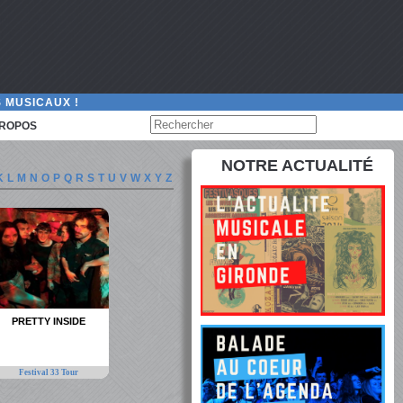
 MUSICAUX !
PROPOS
NOTRE ACTUALITÉ
K
L
M
N
O
P
Q
R
S
T
U
V
W
X
Y
Z
PRETTY INSIDE
Festival 33 Tour