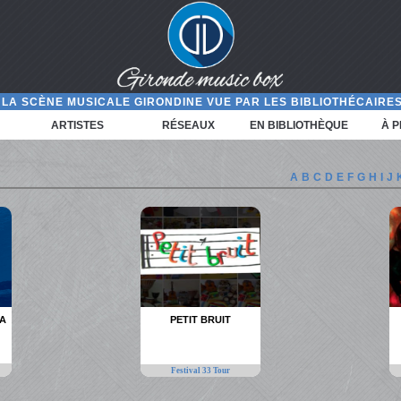
LA SCÈNE MUSICALE GIRONDINE VUE PAR LES BIBLIOTHÉCAIRES
ARTISTES
RÉSEAUX
EN BIBLIOTHÈQUE
À 
A
B
C
D
E
F
G
H
I
J
OA
PETIT BRUIT
Festival 33 Tour