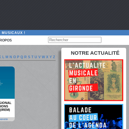
 MUSICAUX !
PROPOS
NOTRE ACTUALITÉ
K
L
M
N
O
P
Q
R
S
T
U
V
W
X
Y
Z
ÉGIONAL
SIONS
(IREM)
ouverte