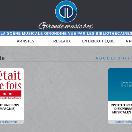
LA SCÈNE MUSICALE GIRONDINE VUE PAR LES BIBLIOTHÉCAIRES
ARTISTES
RÉSEAUX
EN BIBLIOTHÈQUE
À 
te
A
B
C
D
E
F
G
H
I
J
AIT UNE FOIS
INSTITUT R
MPAGNIE)
D’EXPRES
MUSICALES 
e et découverte
Partage et déc