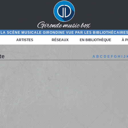
LA SCÈNE MUSICALE GIRONDINE VUE PAR LES BIBLIOTHÉCAIRES
ARTISTES
RÉSEAUX
EN BIBLIOTHÈQUE
À 
te
A
B
C
D
E
F
G
H
I
J