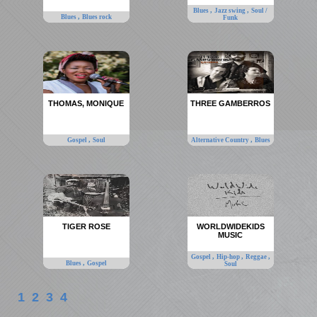
,
,
Blues
Jazz swing
Soul /
,
Blues
Blues rock
Funk
THOMAS, MONIQUE
THREE GAMBERROS
,
,
Gospel
Soul
Alternative Country
Blues
TIGER ROSE
WORLDWIDEKIDS
MUSIC
,
,
,
Gospel
Hip-hop
Reggae
,
Blues
Gospel
Soul
1
2
3
4