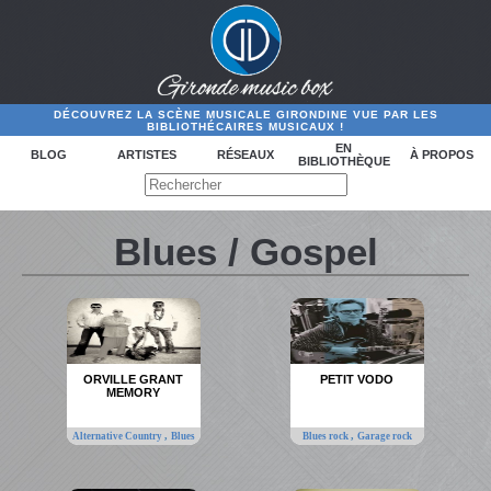
DÉCOUVREZ LA SCÈNE MUSICALE GIRONDINE VUE PAR LES
BIBLIOTHÉCAIRES MUSICAUX !
EN
BLOG
ARTISTES
RÉSEAUX
À PROPOS
BIBLIOTHÈQUE
Blues / Gospel
ORVILLE GRANT
PETIT VODO
MEMORY
,
,
Alternative Country
Blues
Blues rock
Garage rock