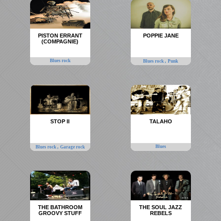
PISTON ERRANT
POPPIE JANE
(COMPAGNIE)
Blues rock
,
Blues rock
Punk
STOP II
TALAHO
,
Blues
Blues rock
Garage rock
THE BATHROOM
THE SOUL JAZZ
GROOVY STUFF
REBELS