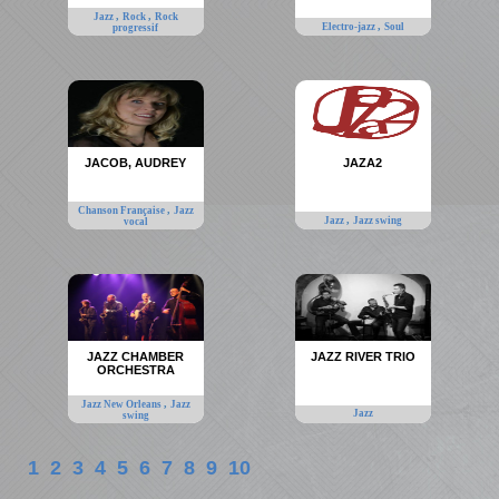
,
,
Jazz
Rock
Rock
,
Electro-jazz
Soul
progressif
JACOB, AUDREY
JAZA2
,
Chanson Française
Jazz
,
Jazz
Jazz swing
vocal
JAZZ CHAMBER
JAZZ RIVER TRIO
ORCHESTRA
,
Jazz New Orleans
Jazz
Jazz
swing
1
2
3
4
5
6
7
8
9
10