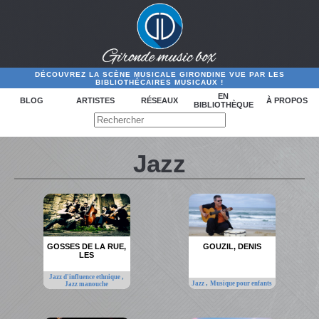
DÉCOUVREZ LA SCÈNE MUSICALE GIRONDINE VUE PAR LES
BIBLIOTHÉCAIRES MUSICAUX !
EN
BLOG
ARTISTES
RÉSEAUX
À PROPOS
BIBLIOTHÈQUE
Jazz
GOSSES DE LA RUE,
GOUZIL, DENIS
LES
,
Jazz d'influence ethnique
,
Jazz
Musique pour enfants
Jazz manouche