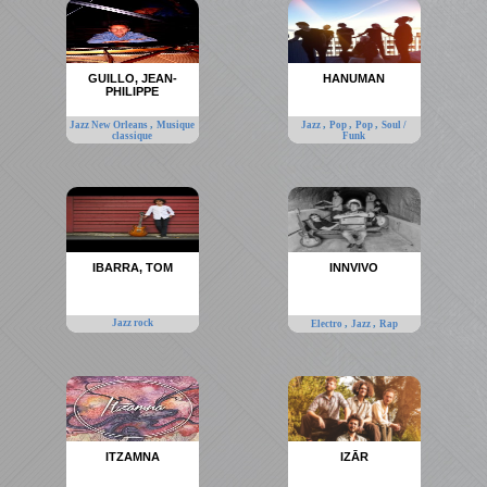
GUILLO, JEAN-
HANUMAN
PHILIPPE
,
,
,
,
Jazz New Orleans
Musique
Jazz
Pop
Pop
Soul /
classique
Funk
IBARRA, TOM
INNVIVO
Jazz rock
,
,
Electro
Jazz
Rap
ITZAMNA
IZĀR